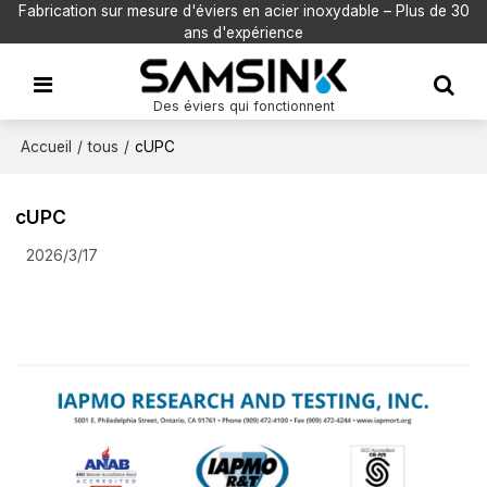
Fabrication sur mesure d'éviers en acier inoxydable – Plus de 30
ans d'expérience
Des éviers qui fonctionnent
Accueil
/
tous
/
cUPC
cUPC
2026/3/17